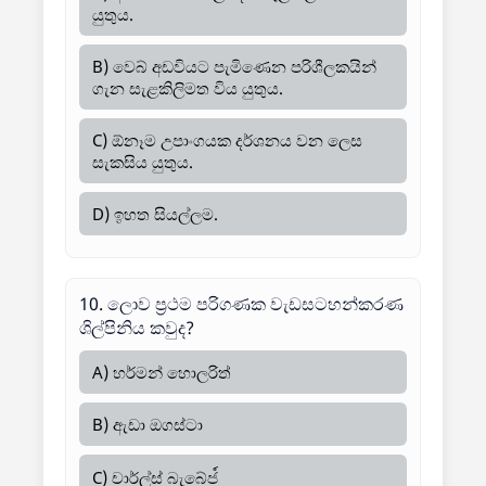
යුතුය.
B) වෙබ් අඩවියට පැමිණෙන පරිශීලකයින්
ගැන සැළකිලිමත විය යුතුය.
C) ඕනෑම උපාංගයක දර්ශනය වන ලෙස
සැකසිය යුතුය.
D) ඉහත සියල්ලම.
10. ලොව ප්‍රථම පරිගණක වැඩසටහන්කරණ
ශිල්පිනිය කවුද?
A) හර්මන් හොලරිත්
B) ඇඩා ඔගස්ටා
C) චාර්ල්ස් බැබේජ์