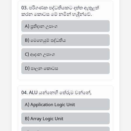
03. පරිගණක පද්ධතියකට දත්ත ඇතුළත්
කරන කොටස මේ නමින් හැඳින්වේ.
A) ප්‍රතිදාන උපාංග
B) මෙහෙයුම් පද්ධතිය
C) ආදාන උපාංග
D) පාලන කොටස
04. ALU යන්නෙහි තේරුම වන්නේ,
A) Application Logic Unit
B) Array Logic Unit