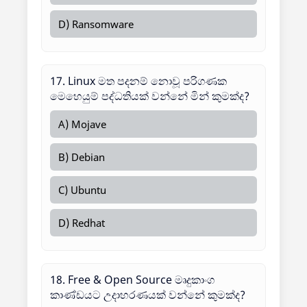
D) Ransomware
17. Linux මත පදනම් නොවූ පරිගණක
මෙහෙයුම් පද්ධතියක් වන්නේ මින් කුමක්ද?
A) Mojave
B) Debian
C) Ubuntu
D) Redhat
18. Free & Open Source මෘදුකාංග
කාණ්ඩයට උදාහරණයක් වන්නේ කුමක්ද?