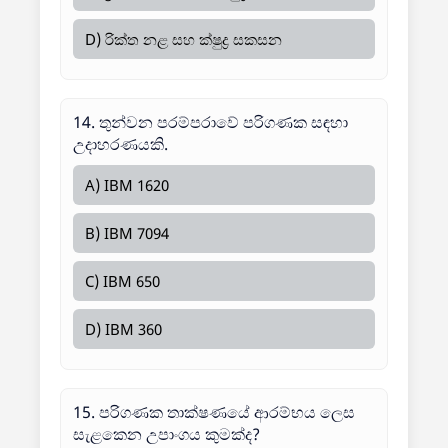
D) රික්ත නළ සහ ක්ෂුද්‍ර සකසන
14. තුන්වන පරම්පරාවේ පරිගණක සඳහා
උදාහරණයකි.
A) IBM 1620
B) IBM 7094
C) IBM 650
D) IBM 360
15. පරිගණක තාක්ෂණයේ ආරම්භය ලෙස
සැළකෙන උපාංගය කුමක්ද?