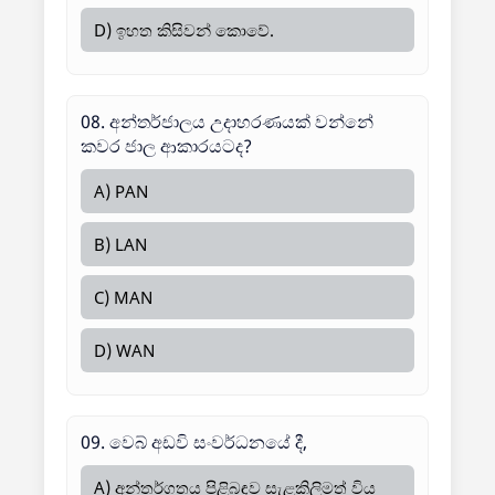
D) ඉහත කිසිවන් කොවේ.
08. අන්තර්ජාලය උදාහරණයක් වන්නේ
කවර ජාල ආකාරයටද?
A) PAN
B) LAN
C) MAN
D) WAN
09. වෙබ් අඩවි සංවර්ධනයේ දී,
A) අන්තර්ගතය පිළිබඳව සැළකිලිමත් විය