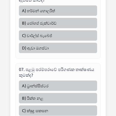
ඇත්තේ කාටද?
A) හර්මන් හොලරිත්
B) ජෝශප් ජැක්වාර්ඩ්
C) චාර්ල්ස් බැබේජ්
D) ඇඩා ඔගස්ටා
07. පළමු පරම්පරාවේ පරිගණක තාක්ෂණය
කුමක්ද?
A) ට්‍රාන්ස්සිස්ටර
B) රික්ත නළ
C) ක්ෂුද්‍ර සකසන