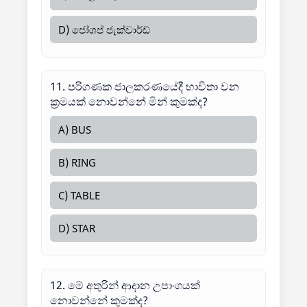
D) ජෝශප් ජැක්වාර්ඩ්
11. පරිගණක ජාලකරණයේදී භාවිතා වන
ක්‍රමයක් නොවන්නේ මින් කුමක්ද?
A) BUS
B) RING
C) TABLE
D) STAR
12. මේ අතුරින් ආදාන උපාංගයක්
නොවන්නේ කුමක්ද?