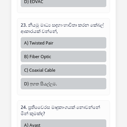
D) EDVAC
23. නියමු මාධ්‍ය සඳහා භාවිතා කරන කේබල්
ආකාරයක් වන්නේ,
A) Twisted Pair
B) Fiber Optic
C) Coaxial Cable
D) ඉහත සියල්ලම.
24. ප්‍රතිවෛරස මෘදුකාංගයක් නොවන්නේ
මින් කුමක්ද?
A) Avast