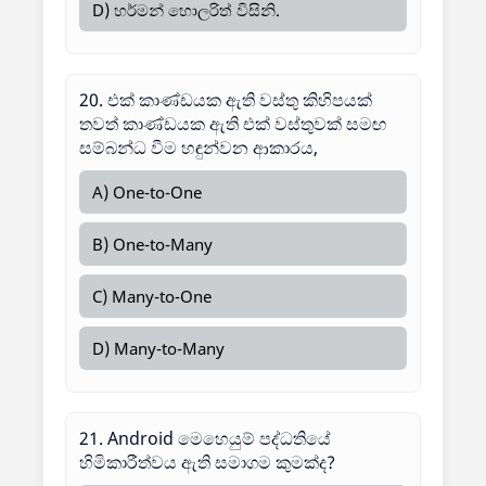
D) හර්මන් හොලරිත් විසිනි.
20. එක් කාණ්ඩයක ඇති වස්තු කිහිපයක්
තවත් කාණ්ඩයක ඇති එක් වස්තුවක් සමඟ
සම්බන්ධ වීම හඳුන්වන ආකාරය,
A) One-to-One
B) One-to-Many
C) Many-to-One
D) Many-to-Many
21. Android මෙහෙයුම් පද්ධතියේ
හිමිකාරීත්වය ඇති සමාගම කුමක්ද?