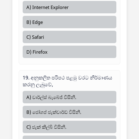
A) Internet Explorer
B) Edge
C) Safari
D) Firefox
19. අනුකලිත පරිපථ පළමු වරට නිර්මාණය
කරනු ලැබුවේ,
A) චාර්ල්ස් බැබේජ් විසිනි.
B) ජෝශප් ජැක්වාර්ඩ් විසිනි.
C) ජැක් කිල්බි විසිනි.