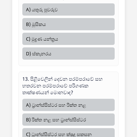
A) යතුරු පුවරුව
B) මූසිකය
C) මුද්‍රණ යන්ත්‍රය
D) ස්කෑනරය
13. පිළිවෙලින් දෙවන පරම්පරාවේ සහ
හතරවන පරම්පරාවේ පරිගණක
තාක්ෂණයන් මොනවාද?
A) ට්‍රාන්ස්සිස්ටර සහ රික්ත නළ
B) රික්ත නළ සහ ට්‍රාන්ස්සිස්ටර
C) ට්‍රාන්ස්සිස්ටර සහ ක්ෂුද්‍ර සකසන