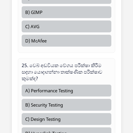
B) GIMP
C) AVG
D) McAfee
25. වෙබ් අඩවියක වේගය පරීක්ෂා කිරීම
සඳහා යොදාගන්නා තාක්ෂණික පරීක්ෂාව
කුමක්ද?
A) Performance Testing
B) Security Testing
C) Design Testing