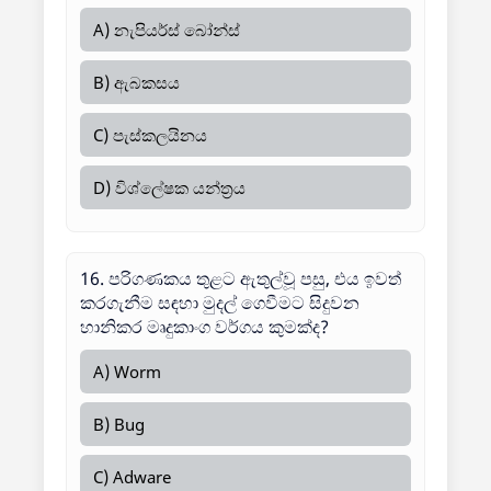
A) නැපියර්ස් බෝන්ස්
B) ඇබකසය
C) පැස්කලයිනය
D) විශ්ලේෂක යන්ත්‍රය
16. පරිගණකය තුළට ඇතුල්වූ පසු, එය ඉවත්
කරගැනීම සඳහා මුදල් ගෙවීමට සිදුවන
හානිකර මෘදුකාංග වර්ගය කුමක්ද?
A) Worm
B) Bug
C) Adware