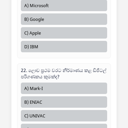
A) Microsoft
B) Google
C) Apple
D) IBM
22. ලොව ප්‍රථම වරට නිර්මාණය කළ ඩිජිටල්
පරිගණකය කුමක්ද?
A) Mark-I
B) ENIAC
C) UNIVAC