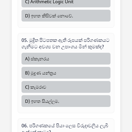
C) Arithmetic Logic Unit
D) ඉහත කිසිවක් නොවේ.
05. මුද්‍රිත පිටපතක ඇති රූපයක් පරිගණකයට
ගැනීමට අවශ්‍ය වන උපාංගය මින් කුමක්ද?
A) ස්කෑනරය
B) මුද්‍රණ යන්ත්‍රය
C) කැමරාව
D) ඉහත සියල්ලම.
06. පරිගණකයේ පියා ලෙස විරුදාවලිය ලැබී