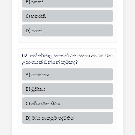
B) තුනකි.
C) හතරකි.
D) පහකි.
02. අන්තර්ජාල සම්බන්ධතා සඳහා අවශ්‍ය වන
උපාංගයක් වන්නේ කුමක්ද?
A) මොඩමය
B) මූසිකය
C) පරිගණක තිරය
D) මධ්‍ය සැකසුම් පද්ධතිය